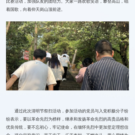
比赛活动，加强队友的团结力。大家一路欢歌笑语，攀登高山，唱
着国歌，向着仰天岗山顶前进。
通过此次清明节祭扫活动，参加活动的党员与入党积极分子纷
纷表示，要以革命先烈为榜样，继承和发扬革命先烈的高贵品格和
优良传统，要不忘初心，牢记使命，在缅怀先烈中更加坚定理想信
念，强化宗旨意识，苦干实干，乐于奉献，不懈奋斗，用心用情为