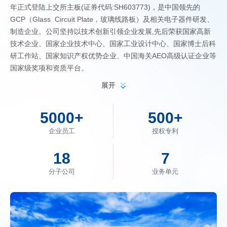
年正式登陆上交所主板(证券代码:SH603773)，是中国领先的
GCP（Glass Circuit Plate，玻璃线路板）及相关电子器件研发、
制造企业。公司坚持以技术创新引领企业发展,先后荣获国家高新
技术企业、国家企业技术中心、国家工业设计中心、国家博士后科
研工作站、国家知识产权优势企业、中国海关AEO高级认证企业等
国家级奖项和资质平台。
拥有一系列自主研发技术的沃格，是全球目前极少数掌握GCP
展开
全制程工艺能力和制备装备的公司。2022年，沃格聚焦半导体先
进封装载板与第三代半导体显示（Micro LED直显、Mini LED背
5000
+
500
+
光）两大方向，分别成立了湖北通格微和江西德虹两家全资子公
司，领先于全球同业，进行GCP产品的产业化布局。
企业员工
授权专利
目前，沃格已形成覆盖光电玻璃精加工、玻璃基
Mini/Micro LED，以及玻璃基高算力芯片载板、射频器件玻璃基
18
7
板、光通讯模块玻璃基板等多领域的产品体系，在技术研发与产业
分子公司
业务单元
化运用方面持续突破，累计获得专利500余项，为新型显示、半导
体先进封装、高性能AI大算力芯片、光通讯、射频器件、生物医学
MEMS器件等领域提供高性能的GCP解决方案，推动电子器件向更
轻薄、更高集成度、更高频信号传输等方向演进。